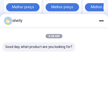
personalizadas com
reciclagem lev
alças fortes
Melhor preço
Melhor preço
Melhor pr
shelly
Casa
Mapa do
Fale
Desktop
Site
Conosco
Site
Mapa do Site
Privacy Policy
6:38 AM
Qualidade
Sacos de papel ecológico
Fábrica da china.Copyright ©
2025 Guangzhou Yuxing Printing & Packaging Co., Ltd.. All Rights
Good day, what product are you looking for?
Reserved.
Casa
Produtos
Sobre nós