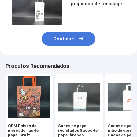
pequenos de reciclagem
para levar com alças
torcidas
Continue
Produtos Recomendados
OEM Bolsas de
Sacos de papel
Sacos de papel
mercadorias de
reciclados Sacos de
mão de corda d
papel Kraft
papel branco
Sacos de papel