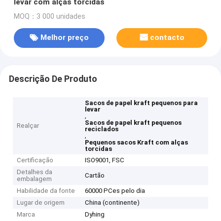
levar com alças torcidas
MOQ：3 000 unidades
Melhor preço
contacto
Descrição De Produto
Sacos de papel kraft pequenos para
levar
,
Sacos de papel kraft pequenos
Realçar
reciclados
,
Pequenos sacos Kraft com alças
torcidas
Certificação
ISO9001, FSC
Detalhes da
Cartão
embalagem
Habilidade da fonte
60000 PCes pelo dia
Lugar de origem
China (continente)
Marca
Dyhing