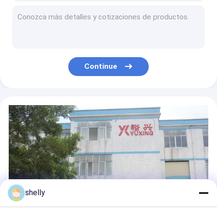
Wholesale Catering Milk Tea Cake Packaging Kraft Paper Portable Takeaway Bag Lunch Bag
Custom Luxury Retail Packaging Gift Carry Bags With Client's Logo Boutique Shopping Paper Bags With Twist Handle
Greaseproof Disposable Customized Logo Size Food Grade Packaging Paper Sandwich Bread Dessrt Baking Bag Without Handle K
Customizable Printable Natural Kraft Paper Bags In Bulks With Twisted Handles Kraft Paper Bag Manufacturers Paper Shoppi
Customizable Printable Natural Kraft Paper Bags In Bulks With Twisted Handles Kraft Paper Bag Manufacturers Paper Shoppi
Continue
Lipack Take Out Fast Food Kraft Paper Carry Bag Customized Logo Takeaway Paper Bags For Food
New Arrival Plain Handbag Carry Gift Colored, Brown Kraft Black Colorful Paper Bags With Handles For Packaging Package
HDPK 2022 Factory Customized Kraft Paper Bags With Personal Logo Shopping Gift Paper Bags
Convenient And Durable Restaurant Food Carry Personalized Premium Kraft Paper Bag
Custom Logo European Style Tote Gift Paper Bag With Handle Paper Food Shopping Bags Luxury
shelly