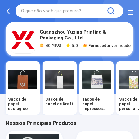
Guangzhou Yuxing Printing &
Packaging Co., Ltd.
40
5.0
Fornecedor verificado
YEARS
Sacos de
Sacos de
sacos de
Sacos de
papel
papel de Kraft
papel
papel
ecológico
impressos
personali
feitos sob
encomenda
Nossos Principais Produtos