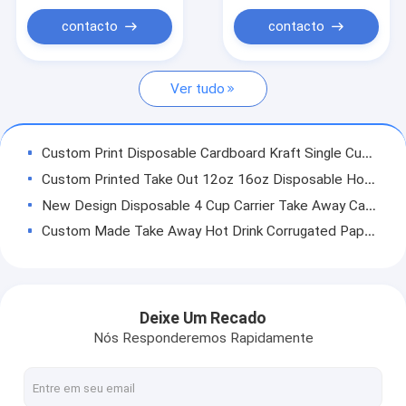
Sacos de embalagem de padaria
contacto
contacto
sacos de papel inferiores lisos
Ver tudo
Empacotamento luxuoso do Natal
luva do copo de café
Custom Print Disposable Cardboard Kraft Single Cup 2 Cups Take Away Drink Coffee Paper Cup Carrier Holders
Custom Printed Take Out 12oz 16oz Disposable Hot Drinks Coffee Paper Cup Carrier Holder Tray
New Design Disposable 4 Cup Carrier Take Away Cardboard Paper Cup Holders With Custom Print
Custom Made Take Away Hot Drink Corrugated Paper Cup Carrier With Handle Coffee Paper Cup Holder
Kraft Custom Shopping Paper With Logo Gift Bag For Birthday
High Quality Custom Logo Brand Name Printing Colorful Kraft Paper Shopping Bags Sweet Food Paper Gift Bags With Handle
Personality Custom Printed White Kraft Thanksgiving Gift Paper Packaging Shipping Bags For Shoes & Clothing
Deixe Um Recado
Custom Recycled Paper Printed Shopping Bag Packaging Gift Shopping Paper Bags
Nós Responderemos Rapidamente
Custom Printed Your Own Logo Cardboard Packaging White Brown Kraft Gift Craft Shopping Bags With Handles
Custom Factory Price Lovely Gift White Kraft Paper Bag Fancy Design Wist Kraft Paper Bag