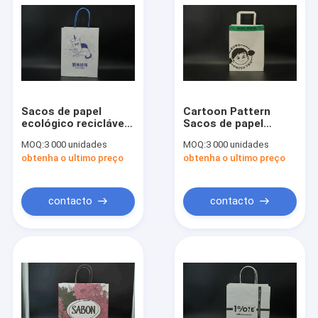
Sacos de papel
Cartoon Pattern
ecológico reciclável
Sacos de papel
Kraft Café Alimentos
ecológico Sacos de
MOQ:
3 000 unidades
MOQ:
3 000 unidades
Sacos de papel para
papel biodegradáveis
obtenha o ultimo preço
obtenha o ultimo preço
levar
leves
contacto
contacto