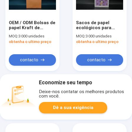
OEM / ODM Bolsas de
Sacos de papel
papel Kraft de
ecológicos para
reciclagem
viagem Impressão de
MOQ:
3 000 unidades
MOQ:
3 000 unidades
personalizadas
bolsas de papel de
obtenha o ultimo preço
obtenha o ultimo preço
impressas com alças
cartão branco Kraft
verdes torcidas
contacto
contacto
Economize seu tempo
Deixe-nos contatar os melhores produtos
com você.
Dê a sua exigência