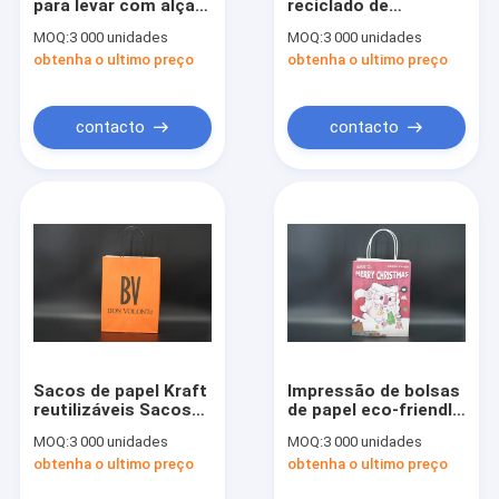
para levar com alças
reciclado de
Excursão da fábrica
torcidas Sacos de
impressão
MOQ:
3 000 unidades
MOQ:
3 000 unidades
papel de xícara única
personalizada
obtenha o ultimo preço
obtenha o ultimo preço
versátil
Controle da qualidade
Contacte-nos
contacto
contacto
Notícia
Sacos de papel ecológico
Sacos de papel de Kraft
sacos de papel impressos feitos sob encomenda
Sacos de papel Kraft
Impressão de bolsas
reutilizáveis Sacos
de papel eco-friendly
Sacos de papel personalizados
de papel Kraft de
Kraft para a festa de
MOQ:
3 000 unidades
MOQ:
3 000 unidades
punção pretos
Natal
Sacos de papel do punho
obtenha o ultimo preço
obtenha o ultimo preço
sustentáveis