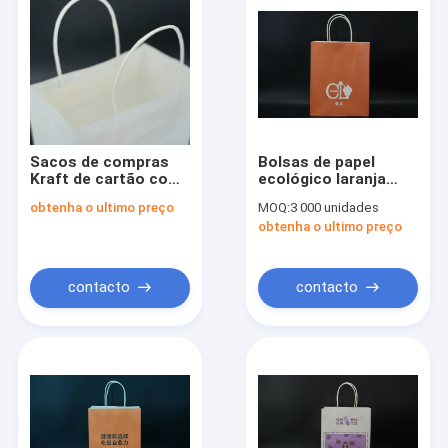
Sacos de compras
Bolsas de papel
Kraft de cartão com
ecológico laranja
alças de tamanho
personalizadas com
obtenha o ultimo preço
MOQ:
3 000 unidades
médio
alças de impressão
obtenha o ultimo preço
de placa sólida
torcida
contacto
contacto