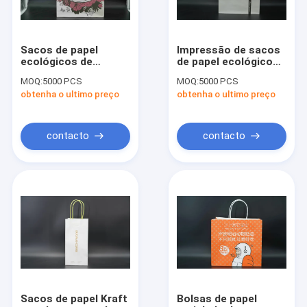
Sacos de papel
Impressão de sacos
ecológicos de
de papel ecológico
grandes dimensões
branco com alças
MOQ:
5000 PCS
MOQ:
5000 PCS
Impressão Flexo
torcidas
obtenha o ultimo preço
obtenha o ultimo preço
Café Sacos de papel
para levar
contacto
contacto
Casa
Produtos
Sobre nós
Sacos de papel Kraft
Bolsas de papel