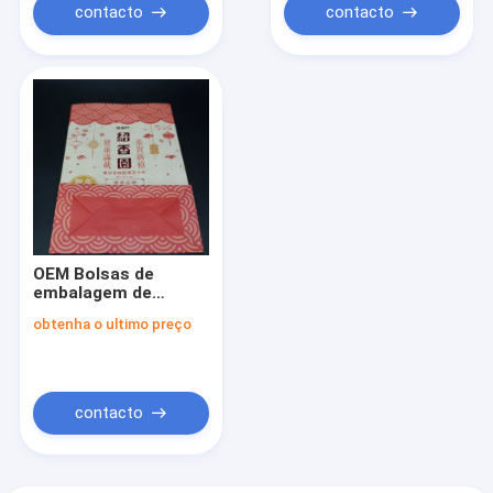
lanches com
contacto
contacto
logotipo
personalizado
OEM Bolsas de
embalagem de
padaria
obtenha o ultimo preço
personalizadas para
tirar de casa Fivela
de calçado
Estampagem a
quente
contacto