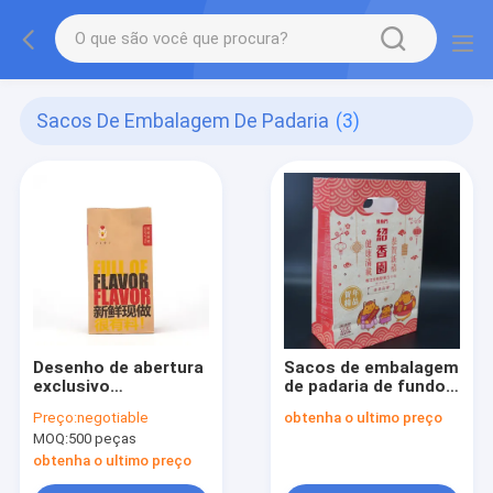
Sacos De Embalagem De Padaria
(3)
Desenho de abertura
Sacos de embalagem
exclusivo
de padaria de fundo
Posibilidade de
plano Antipressão
Preço:
negotiable
obtenha o ultimo preço
dobragem
Sacos de padaria
MOQ:
500 peças
conveniente Entrega
ecológicos OEM
de papel Kraft
obtenha o ultimo preço
Embalagem de