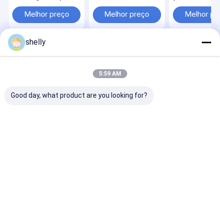
sacos de frango para
restaurante
fábrica com l
levar embalagem de
Carregar Bolsa de
pessoal
Melhor preço
Melhor preço
Melhor pr
alimentos impressão
papel Kraft
flexível CMYK
personalizada
descartável
Premium
shelly
Casa
Mapa do
Fale
Desktop
Site
Conosco
Site
Mapa do Site
Privacy Policy
5:59 AM
Qualidade
Sacos de papel ecológico
Fábrica da china.Copyright ©
2025 Guangzhou Yuxing Printing & Packaging Co., Ltd.. All Rights
Good day, what product are you looking for?
Reserved.
Casa
Produtos
Sobre nós