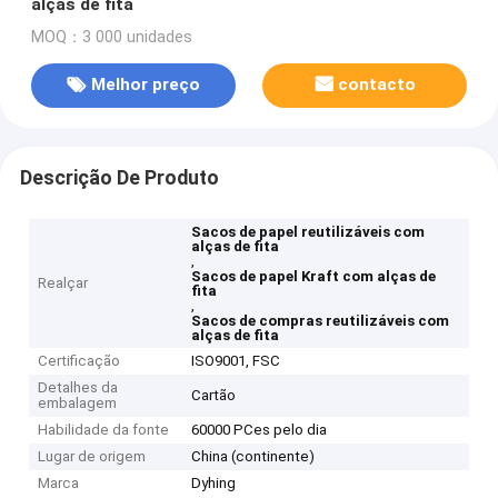
alças de fita
MOQ：3 000 unidades
Melhor preço
contacto
Descrição De Produto
Sacos de papel reutilizáveis com
alças de fita
,
Sacos de papel Kraft com alças de
Realçar
fita
,
Sacos de compras reutilizáveis com
alças de fita
Certificação
ISO9001, FSC
Detalhes da
Cartão
embalagem
Habilidade da fonte
60000 PCes pelo dia
Lugar de origem
China (continente)
Marca
Dyhing