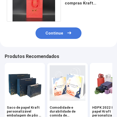
compras Kraft
reutilizáveis com alças
de fita
Continue
Produtos Recomendados
Saco de papel Kraft
Comodidade e
HDPK 2022 Bol
personalizável
durabilidade de
papel Kraft
embalagem de pão e
comida de
personalizada