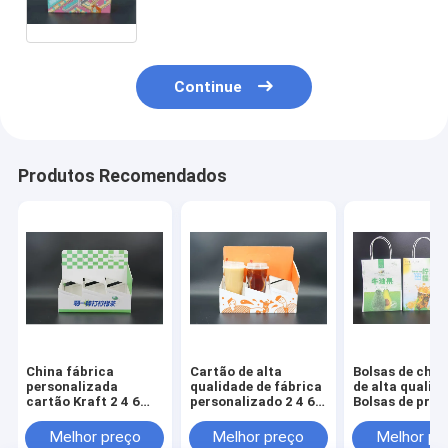
Embalagem Embalagem Embalagem
Embalagem Embalagem Embalagem
Embalagem Embalagem Embalagem
Embalagem
Continue
Produtos Recomendados
China fábrica
Cartão de alta
Bolsas de chá d
personalizada
qualidade de fábrica
de alta qualid
cartão Kraft 2 4 6
personalizado 2 4 6
Bolsas de pres
embalagem bebidas
embalagens de
de papel
porta porta caixa
bebidas porta porta
personalizada
Melhor preço
Melhor preço
Melhor pr
cartão ondulado Six
caixa cartão
seu próprio