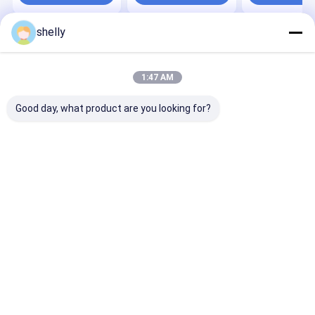
Pack Be
ondulado
distintivo
shelly
Casa
Mapa do
Fale
Desktop
Site
Conosco
Site
Mapa do Site
Privacy Policy
1:47 AM
Qualidade
Sacos de papel ecológico
Fábrica da china.Copyright ©
2025 Guangzhou Yuxing Printing & Packaging Co., Ltd.. All Rights
Good day, what product are you looking for?
Reserved.
Casa
Produtos
Sobre nós