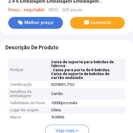
2 4 6 Embalagem Embalagem Embalagem
Embalagem Embalagem Embalagem Embalagem
Preço：negotiable
MOQ：500 peças
Embalagem Embalagem Embalagem Embalagem
Embalagem Embalagem
Melhor preço
contacto
Descrição De Produto
Caixa de suporte para bebidas de
fábrica
Realçar
,
,
Caixa para porta de 6 bebidas
Caixa de suporte de bebidas de
cartão ondulado
Certificação
ISO9001, FSC
Detalhes da
Cartão
embalagem
Habilidade da fonte
10000pcs/mês
Lugar de origem
China
Marca
YUXING
Veja mais