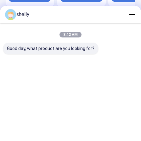
de café
de papel de ca
shelly
Casa
Mapa do
Fale
Desktop
Site
Conosco
Site
Mapa do Site
Privacy Policy
3:42 AM
Qualidade
Sacos de papel ecológico
Fábrica da china.Copyright ©
2025 Guangzhou Yuxing Printing & Packaging Co., Ltd.. All Rights
Good day, what product are you looking for?
Reserved.
Casa
Produtos
Sobre nós