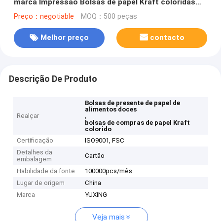
marca Impressão Bolsas de papel Kraft coloridas
Bolsas de compras de papel de alimentos doces
Preço：negotiable
MOQ：500 peças
Bolsas de presente com alça
Melhor preço
contacto
Descrição De Produto
Bolsas de presente de papel de
alimentos doces
Realçar
,
bolsas de compras de papel Kraft
colorido
Certificação
ISO9001, FSC
Detalhes da
Cartão
embalagem
Habilidade da fonte
100000pcs/mês
Lugar de origem
China
Marca
YUXING
Veja mais