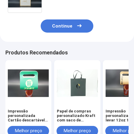
coloridas Bolsas de compras de
papel de alimentos doces Bolsas
de presente com alça
Continue
Produtos Recomendados
Impressão
Papel de compras
Impressão
personalizada
personalizado Kraft
personalizada
Cartão descartável
com saco de
levar 12oz 16
Kraft Copo único 2
presente logotipo
Bebidas quent
Copas para levar
para aniversário
descartáveis 
Melhor preço
Melhor preço
Melhor pr
Bebida Copo de papel
de suporte de 