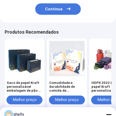
Continue
Produtos Recomendados
Saco de papel Kraft
Comodidade e
HDPK 2022 Bol
personalizável
durabilidade de
papel Kraft
embalagem de pão e
comida de
personalizada
sacos de frango para
restaurante
fábrica com l
levar embalagem de
Carregar Bolsa de
pessoal
Melhor preço
Melhor preço
Melhor pr
alimentos impressão
papel Kraft
flexível CMYK
personalizada
descartável
Premium
shelly