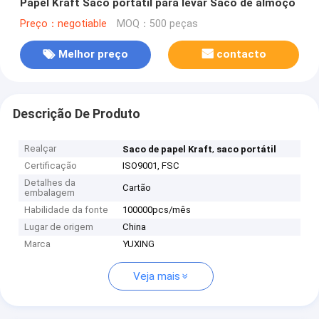
Papel Kraft Saco portátil para levar Saco de almoço
Preço：negotiable
MOQ：500 peças
Melhor preço
contacto
Descrição De Produto
Realçar
,
Saco de papel Kraft
saco portátil
Certificação
ISO9001, FSC
Detalhes da
Cartão
embalagem
Habilidade da fonte
100000pcs/mês
Lugar de origem
China
Marca
YUXING
Veja mais