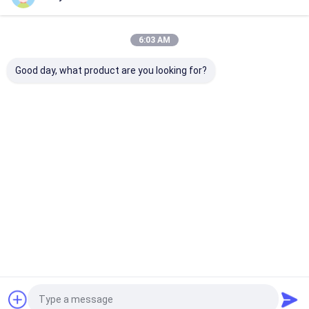
Casa
Mapa do
Fale
Desktop
Site
Conosco
Site
Mapa do Site
Privacy Policy
6:03 AM
Qualidade
Sacos de papel ecológico
Fábrica da china.Copyright ©
2025 Guangzhou Yuxing Printing & Packaging Co., Ltd.. All Rights
Good day, what product are you looking for?
Reserved.
Casa
Produtos
Sobre nós