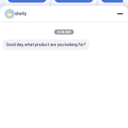
alimentos impressão
papel Kraft
flexível CMYK
personalizada
descartável
Premium
shelly
Casa
Mapa do
Fale
Desktop
Site
Conosco
Site
Mapa do Site
Privacy Policy
6:34 AM
Qualidade
Sacos de papel ecológico
Fábrica da china.Copyright ©
2025 Guangzhou Yuxing Printing & Packaging Co., Ltd.. All Rights
Good day, what product are you looking for?
Reserved.
Casa
Produtos
Sobre nós