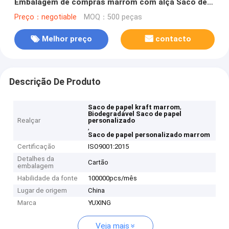
Embalagem de compras marrom com alça Saco de
papel Kraft para padaria de café
Preço：negotiable
MOQ：500 peças
Melhor preço
contacto
Descrição De Produto
,
Saco de papel kraft marrom
Biodegradável Saco de papel
Realçar
personalizado
,
Saco de papel personalizado marrom
Certificação
ISO9001:2015
Detalhes da
Cartão
embalagem
Habilidade da fonte
100000pcs/mês
Lugar de origem
China
Marca
YUXING
Veja mais