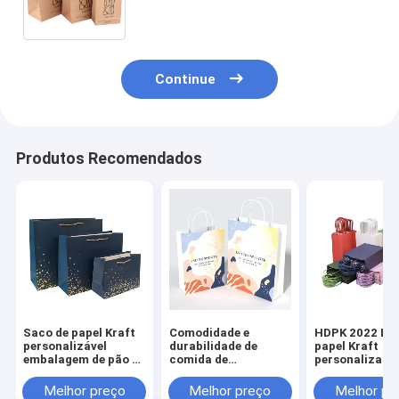
papel Kraft para padaria de café
Continue
Produtos Recomendados
Saco de papel Kraft
Comodidade e
HDPK 2022 Bol
personalizável
durabilidade de
papel Kraft
embalagem de pão e
comida de
personalizada
sacos de frango para
restaurante
fábrica com l
levar embalagem de
Carregar Bolsa de
pessoal
Melhor preço
Melhor preço
Melhor pr