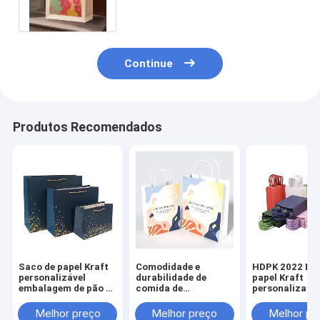
Marrom
Continue
Produtos Recomendados
Saco de papel Kraft
Comodidade e
HDPK 2022 Bol
personalizável
durabilidade de
papel Kraft
embalagem de pão e
comida de
personalizada
sacos de frango para
restaurante
fábrica com l
levar embalagem de
Carregar Bolsa de
pessoal
Melhor preço
Melhor preço
Melhor pr