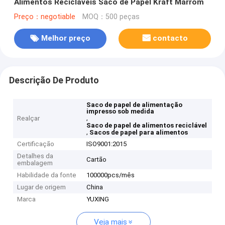
Alimentos Recicláveis Saco de Papel Kraft Marrom
Preço：negotiable
MOQ：500 peças
Melhor preço
contacto
Descrição De Produto
Saco de papel de alimentação
impresso sob medida
,
Realçar
Saco de papel de alimentos reciclável
,
Sacos de papel para alimentos
Certificação
ISO9001:2015
Detalhes da
Cartão
embalagem
Habilidade da fonte
100000pcs/mês
Lugar de origem
China
Marca
YUXING
Veja mais