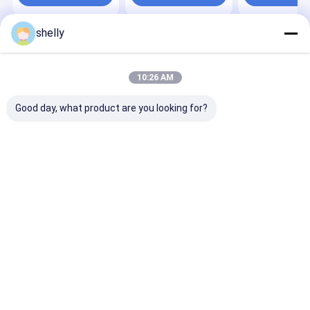
alimentos impressão
papel Kraft
flexível CMYK
personalizada
descartável
Premium
shelly
Casa
Mapa do
Fale
Desktop
Site
Conosco
Site
Mapa do Site
Privacy Policy
10:26 AM
Qualidade
Sacos de papel ecológico
Fábrica da china.Copyright ©
2025 Guangzhou Yuxing Printing & Packaging Co., Ltd.. All Rights
Good day, what product are you looking for?
Reserved.
Casa
Produtos
Sobre nós