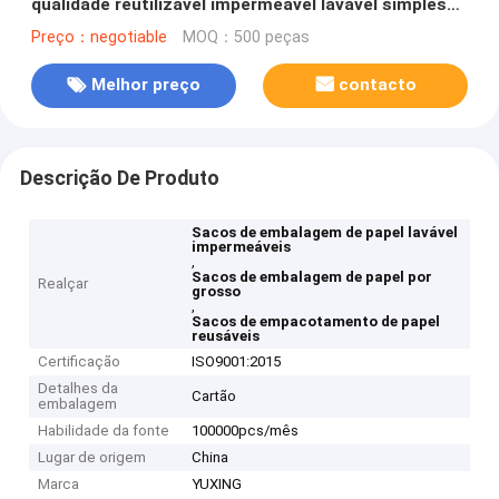
qualidade reutilizável impermeável lavável simples
castanho Kraft DuPont Tyvek embalagem de papel
Preço：negotiable
MOQ：500 peças
Melhor preço
contacto
Descrição De Produto
Sacos de embalagem de papel lavável
impermeáveis
,
Sacos de embalagem de papel por
Realçar
grosso
,
Sacos de empacotamento de papel
reusáveis
Certificação
ISO9001:2015
Detalhes da
Cartão
embalagem
Habilidade da fonte
100000pcs/mês
Lugar de origem
China
Marca
YUXING