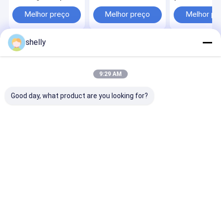
sacos de frango para
restaurante
fábrica com l
levar embalagem de
Carregar Bolsa de
pessoal
Melhor preço
Melhor preço
Melhor pr
alimentos impressão
papel Kraft
flexível CMYK
personalizada
descartável
Premium
shelly
Casa
Mapa do
Fale
Desktop
Site
Conosco
Site
Mapa do Site
Privacy Policy
9:29 AM
Qualidade
Sacos de papel ecológico
Fábrica da china.Copyright ©
2025 Guangzhou Yuxing Printing & Packaging Co., Ltd.. All Rights
Good day, what product are you looking for?
Reserved.
Casa
Produtos
Sobre nós