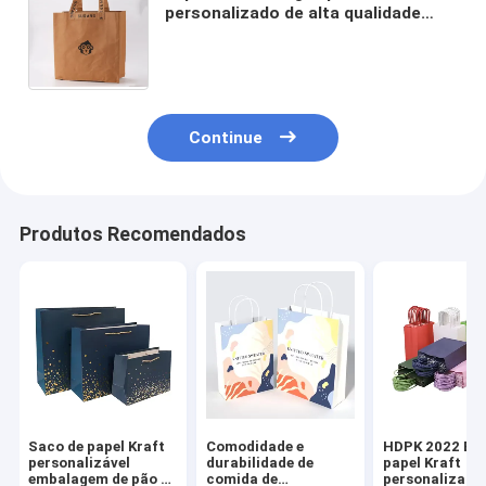
personalizado de alta qualidade
reutilizável impermeável lavável
simples castanho Kraft DuPont
Tyvek embalagem de papel
Continue
Produtos Recomendados
Saco de papel Kraft
Comodidade e
HDPK 2022 Bol
personalizável
durabilidade de
papel Kraft
embalagem de pão e
comida de
personalizada