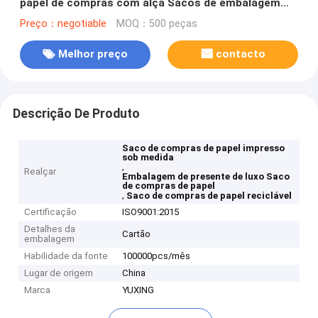
papel de compras com alça Sacos de embalagem
recicláveis
Preço：negotiable
MOQ：500 peças
Melhor preço
contacto
Descrição De Produto
Saco de compras de papel impresso
sob medida
,
Realçar
Embalagem de presente de luxo Saco
de compras de papel
,
Saco de compras de papel reciclável
Certificação
ISO9001:2015
Detalhes da
Cartão
embalagem
Habilidade da fonte
100000pcs/mês
Lugar de origem
China
Marca
YUXING