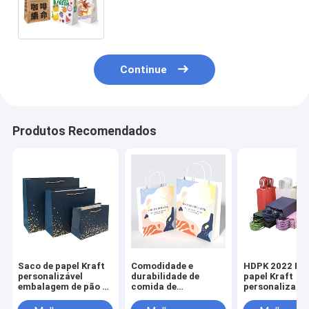
compras com alça Sacos de
embalagem recicláveis
Continue
Produtos Recomendados
Saco de papel Kraft
Comodidade e
HDPK 2022 Bol
personalizável
durabilidade de
papel Kraft
embalagem de pão e
comida de
personalizada
sacos de frango para
restaurante
fábrica com l
levar embalagem de
Carregar Bolsa de
pessoal