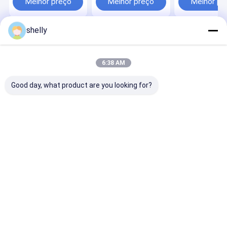
Melhor preço
Melhor preço
Melhor pr
alimentos impressão
papel Kraft
flexível CMYK
personalizada
descartável
Premium
shelly
Casa
Mapa do
Fale
Desktop
Site
Conosco
Site
Mapa do Site
Privacy Policy
6:38 AM
Qualidade
Sacos de papel ecológico
Fábrica da china.Copyright ©
2025 Guangzhou Yuxing Printing & Packaging Co., Ltd.. All Rights
Good day, what product are you looking for?
Reserved.
Casa
Produtos
Sobre nós