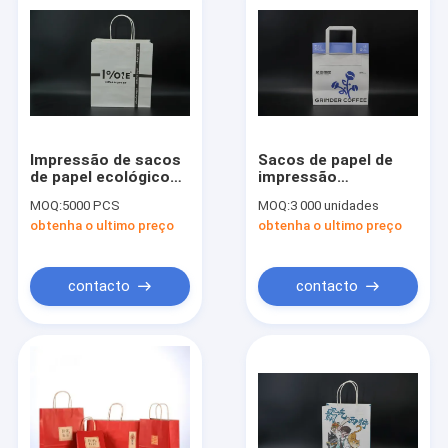
Impressão de sacos
Sacos de papel de
de papel ecológico
impressão
branco com alças
personalizados Boca
MOQ:
5000 PCS
MOQ:
3 000 unidades
torcidas
dobrável Sacos de
obtenha o ultimo preço
obtenha o ultimo preço
papel personalizados
com alças
contacto
contacto
Casa
Produtos
Sobre nós