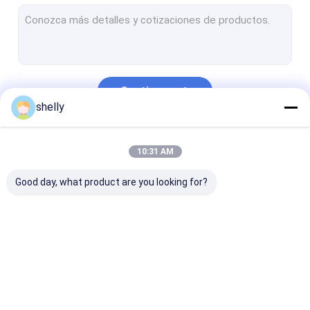
Sacos de embalagem de padaria
sacos de papel inferiores lisos
Empacotamento luxuoso do Natal
Continue
luva do copo de café
shelly
Nossas Categorias
10:31 AM
Good day, what product are you looking for?
Sacos de papel
Sacos de papel de
sacos de papel
ecológico
Kraft
impressos feit
encomenda