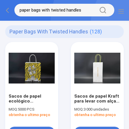
Paper Bags With Twisted Handles
(128)
Sacos de papel
Sacos de papel Kraft
ecológico
para levar com alças
personalizados com
torcidas Sacos de
MOQ:
5000 PCS
MOQ:
3 000 unidades
alças torcidas Negro
papel de xícara única
obtenha o ultimo preço
obtenha o ultimo preço
sustentável