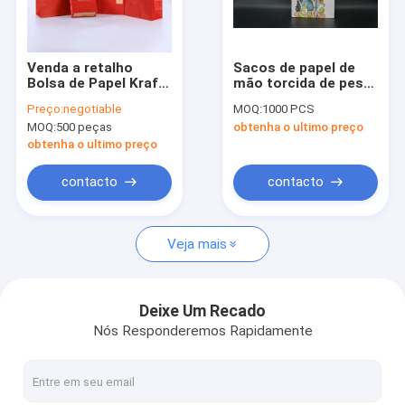
Excursão da fábrica
Controle da qualidade
Venda a retalho
Sacos de papel de
Bolsa de Papel Kraft
mão torcida de peso
Contacte-nos
de Compras
leve
Preço:
negotiable
MOQ:
1000 PCS
Impressa Branca
MOQ:
500 peças
obtenha o ultimo preço
Marrom Com
Notícia
Manopla Restaurante
obtenha o ultimo preço
Carry To Go Bag Fast
Food Takea
contacto
contacto
Sacos de papel ecológico
Veja mais
Sacos de papel de Kraft
sacos de papel impressos feitos sob encomenda
Deixe Um Recado
Nós Responderemos Rapidamente
Sacos de papel personalizados
Sacos de papel do punho