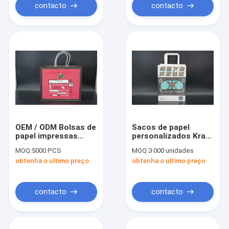
contacto
contacto
OEM / ODM Bolsas de
Sacos de papel
papel impressas
personalizados Kraft
personalizadas
Sacos de papel
MOQ:
5000 PCS
MOQ:
3 000 unidades
Bolsas de papel de
branco com alças de
obtenha o ultimo preço
obtenha o ultimo preço
punho torcido
corda
branco
contacto
contacto