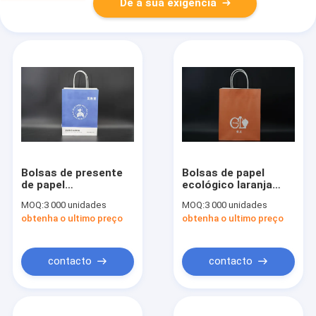
Dê a sua exigência
Bolsas de presente
Bolsas de papel
de papel
ecológico laranja
personalizadas de
personalizadas com
MOQ:
3 000 unidades
MOQ:
3 000 unidades
alta qualidade Bolsas
alças de impressão
obtenha o ultimo preço
obtenha o ultimo preço
de papel impresso
de placa sólida
reciclado com
torcida
logotipo
contacto
contacto