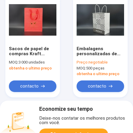
Sacos de papel de
Embalagens
compras Kraft
personalizadas de
reutilizáveis com
luxo de varejo Bolsas
MOQ:
3 000 unidades
Preço:
negotiable
alças de fita
de presente com
obtenha o ultimo preço
MOQ:
500 peças
logotipo do cliente
Bolsas de papel de
obtenha o ultimo preço
compras com alça de
torção
contacto
contacto
Economize seu tempo
Deixe-nos contatar os melhores produtos
com você.