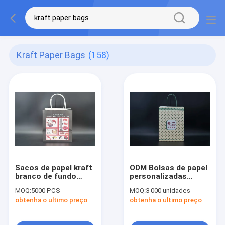
Kraft Paper Bags
(158)
Sacos de papel kraft
ODM Bolsas de papel
branco de fundo
personalizadas
largo e extra grande
Impressão Bolsa de
MOQ:
5000 PCS
MOQ:
3 000 unidades
papel Kraft para levar
obtenha o ultimo preço
obtenha o ultimo preço