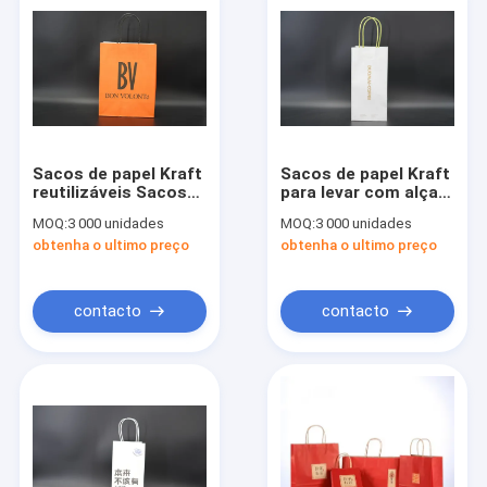
Sacos de papel Kraft
Sacos de papel Kraft
reutilizáveis Sacos
para levar com alças
de papel Kraft de
torcidas Sacos de
MOQ:
3 000 unidades
MOQ:
3 000 unidades
punção pretos
papel de xícara única
obtenha o ultimo preço
obtenha o ultimo preço
sustentáveis
contacto
contacto
Casa
Produtos
Sobre nós