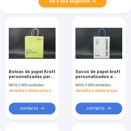
Dê a sua exigência
Bolsas de papel Kraft
Sacos de papel kraft
personalizadas para
personalizados e
venda a retalho
versáteis, recicláveis
MOQ:
3 000 unidades
MOQ:
3 000 unidades
Bolsas de papel
e leves
obtenha o ultimo preço
obtenha o ultimo preço
duplo copo
recicláveis
contacto
contacto