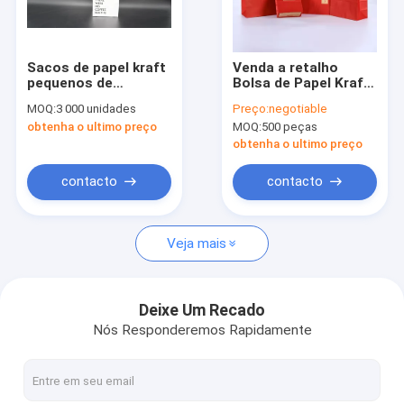
Excursão da fábrica
Controle da qualidade
Sacos de papel kraft
Venda a retalho
pequenos de
Bolsa de Papel Kraft
Contacte-nos
reciclagem para levar
de Compras
MOQ:
3 000 unidades
Preço:
negotiable
com alças torcidas
Impressa Branca
obtenha o ultimo preço
MOQ:
500 peças
Marrom Com
Notícia
Manopla Restaurante
obtenha o ultimo preço
Carry To Go Bag Fast
Food Takea
contacto
contacto
Sacos de papel ecológico
Veja mais
Sacos de papel de Kraft
sacos de papel impressos feitos sob encomenda
Deixe Um Recado
Nós Responderemos Rapidamente
Sacos de papel personalizados
Sacos de papel do punho