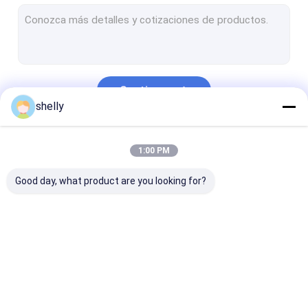
Sacos de embalagem de padaria
sacos de papel inferiores lisos
Empacotamento luxuoso do Natal
Continue
luva do copo de café
shelly
Nossas Categorias
1:00 PM
Good day, what product are you looking for?
Sacos de papel
Sacos de papel de
sacos de papel
ecológico
Kraft
impressos feit
encomenda