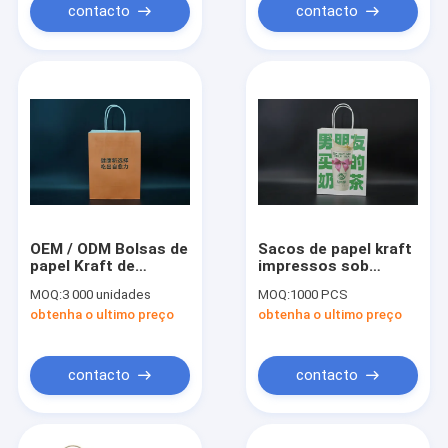
contacto
contacto
OEM / ODM Bolsas de
Sacos de papel kraft
papel Kraft de
impressos sob
reciclagem
medida e recicláveis
MOQ:
3 000 unidades
MOQ:
1000 PCS
personalizadas
obtenha o ultimo preço
obtenha o ultimo preço
impressas com alças
verdes torcidas
contacto
contacto