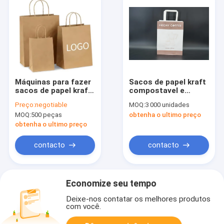
Máquinas para fazer
Sacos de papel kraft
sacos de papel kraft
compostavel e
por atacado Sacos
seguros, leves, com
Preço:
negotiable
MOQ:
3 000 unidades
de embalagem de
cabo plano
MOQ:
500 peças
obtenha o ultimo preço
alimentos kraft com
alça
obtenha o ultimo preço
contacto
contacto
Economize seu tempo
Deixe-nos contatar os melhores produtos
com você.